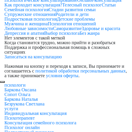
Психологическое консультирование
Онлайн-консультация
Как проходит консультация?
Телесный психолог
Статьи
Семейная психология
Стадии развития семьи
Супружеские отношения
Родители и дети
Подростковая психология
Детские проблемы
Мужчина и женщина
Психология отношений
Любовные зависимости
Саморазвитие
Здоровье и красота
Депрессия и апатия
Выбор психолога
Без жанра
Нет элементов с такой меткой
Когда становится трудно, можно прийти и разобраться
Поддержка и профессиональная помощь в сложных
ситуациях
Записаться на консультацию
Нажимая на кнопку и переходя к записи, Вы принимаете и
соглашаетесь с
политикой обработки персональных данных
,
а также принимаете
условия оферты
.
психологи
Баркова Оксана
Сопот Ольга
Баркова Наталья
Безрукова Светлана
услуги
Индивидуальная консультация
Психотерапевт
Консультация семейного психолога
Психолог онлайн