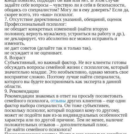
конца понятно, подходит он вам или нет. В этом случае
задайте себе вопросы – чувствую ли я себя в безопасности,
общаясь со специалистом? Могу ли я ему доверять? Если да,
скорее всего, это «ваш» психолог.
7. Отсутствие директивных указаний, обещаний, оценок
Профессиональный психолог:
не обещает конкретных изменений (найти вторую
половину, вернуть мужа/жену, устроиться на работу и др.),
не декларирует, что абсолютно все можно исправить и
изменить,
не дает советов (делайте так и только так),
не осуждает и не оценивает.
8. Возраст
Субъективный, но важный фактор. Не все клиенты готовы
обсуждать вопросы семейной жизни с психологом, который
значительно младше. Это необъективно, однако менять свое
восприятие сложно. Поэтому лучше найти специалиста,
которого вы будете воспринимать как эксперта в данной
области.
9. Рекомендации
Рекомендации знакомых в ответ на просьбу посоветовать
семейного психолога,
отзывы
других клиентов – еще один
фактор выбора специалиста. Он тоже субъективен,
поскольку психолог, который подошел кому-то другому,
может не подойти вам из-за индивидуальных особенностей
характера или по другой причине. Тем не менее, наличие
положительных отзывов – дополнительный плюс.
Где найти семейного психолога?