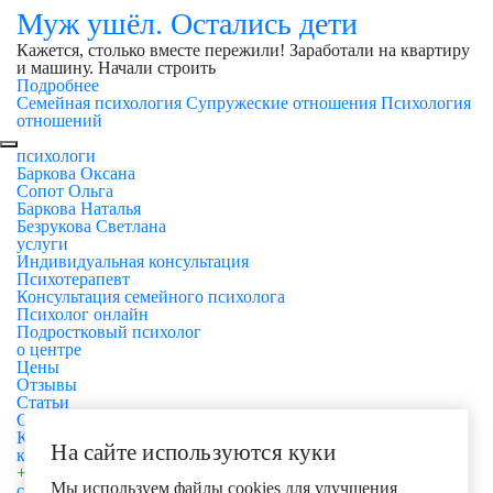
Муж ушёл. Остались дети
Кажется, столько вместе пережили! Заработали на квартиру
и машину. Начали строить
Подробнее
Семейная психология
Супружеские отношения
Психология
отношений
психологи
Баркова Оксана
Сопот Ольга
Баркова Наталья
Безрукова Светлана
услуги
Индивидуальная консультация
Психотерапевт
Консультация семейного психолога
Психолог онлайн
Подростковый психолог
о центре
Цены
Отзывы
Статьи
Срочная помощь
Контакты
На сайте используются куки
контакты
+7 985 226 99 15
Мы используем файлы cookies для улучшения
с Пн.-Сб. с 10:00 по 22:00