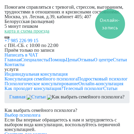
Помогаем справляться с тревогой, стрессом, выгоранием,
трудностями в отношениях и кризисными состояниями.
Москва, ул. Лесная, д.39, кабинет 405; 407
Онлайн-
Белорусская (кольцевая)
5 минут пешком
запись
карта и схема проезда
+7 985 226 99 15
с ПН.-СБ. с 10:00 по 22:00
Приём только по записи
Написать в ЧАТ
Главная
Специалисты
Помощь
Цены
Отзывы
О центре
Статьи
Контакты
услуги
Индивидуальная консультация
Консультация семейного психолога
Подростковый психолог
Психологическое консультирование
Онлайн-консультация
Как проходит консультация?
Телесный психолог
Статьи
Главная
Статьи
Как выбрать семейного психолога?
Как выбрать семейного психолога?
Выбор психолога
Если Вы впервые обращаетесь к нам и затрудняетесь с
выбором вида консультации, воспользуйтесь первичной
консультацией.