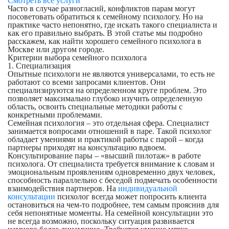
Смотреть все услуги
Часто в случае разногласий, конфликтов парам могут
посоветовать обратиться к семейному психологу. Но на
практике часто непонятно, где искать такого специалиста и
как его правильно выбрать. В этой статье мы подробно
расскажем, как найти хорошего семейного психолога в
Москве или другом городе.
Критерии выбора семейного психолога
1. Специализация
Опытные психологи не являются универсалами, то есть не
работают со всеми запросами клиентов. Они
специализируются на определенном круге проблем. Это
позволяет максимально глубоко изучить определенную
область, освоить специальные методики работы с
конкретными проблемами.
Семейная психология – это отдельная сфера.
Специалист
занимается вопросами отношений в паре. Такой психолог
обладает умениями и практикой работы с парой – когда
партнеры приходят на консультацию вдвоем.
Консультирование пары – «высший пилотаж» в работе
психолога. От специалиста требуется внимание к словам и
эмоциональным проявлениям одновременно двух человек,
способность параллельно с беседой подмечать особенности
взаимодействия партнеров. На
индивидуальной
консультации
психолог всегда может попросить клиента
остановиться на чем-то подробнее, тем самым прояснив для
себя непонятные моменты. На семейной консультации это
не всегда возможно, поскольку ситуация развивается