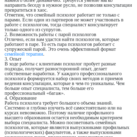
намного более динамично. Требуется умение мягко
направить беседу в нужное русло, не позволяя консультации
превратиться в хаос.
Отметим, что семейный психолог работает не только с
парами. Если один из партнеров не может участвовать в
работе с психологом, тогда специалист консультирует
только одного из супругов.
2. Возможность работы с парой психологов
Отлично, если вам удастся найти психологов, которые
работают в паре. То есть пара психологов работает с
супружеской парой. Это очень эффективный формат
семейной терапии
.
3. Опыт
В ходе работы с клиентами психолог пробует разные
подходы, получает разносторонний опыт, делает
собственные наработки. У каждого профессионального
психолога формируется набор своих методов и приемов
ведения консультации, которые в чем-то уникальны. Чем
больше опыт специалиста, тем больше его
профессиональный «багаж».
4. Образование
Работа психолога требует большого объема знаний.
Системно и глубоко изучить всё самостоятельно или на
курсах невозможно. Поэтому наличие профильного
высшего образования остается необходимым критерием
выбора специалиста. Можно посоветовать семейных
психологов, которые являются выпускниками профильных
(психологических) факультетов, а также выпускниками