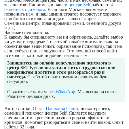
Психологические центры. Часто в них несколько семейных
терапевтов. Например, в нашем
центре Self
работают
4
семейных психолога
. Если вы в Москве, вы можете
позвонить нам, и наш администратор посоветует хорошего
семейного психолога исходя из вашего запроса.
Семейные центры (планирования семьи, семейного досуга
и др.)
Частные специалисты.
К какому бы специалисту вы ни обратились, делайте выбор
«и умом, и сердцем». То есть обращайте внимание как на
объективные вещи (опыт, образование психолога), так и на
свои субъективные ощущения. Это лучший способ найти
психолога, который подойдет именно вам.
Запишитесь на онлайн консультацию психолога в
центр SELF, если вы устали жить с трудностью или
конфликтом и хотите в этом разобраться раз и
навсегда.
С заботой о вас поможем решить любую
ситуацию.
Свяжитесь с нами через
WhatsApp
. Мы всегда на связи.
Работаем без выходных.
Автор статьи:
Ольга Павловна Сопот
, психотерапевт,
семейный психолог центра Self. Является ведущим
специалистом в решении разного рода конфликтов и
кризисов, помогает разобраться в себе и найти выход. Опыт
работы 32 года.