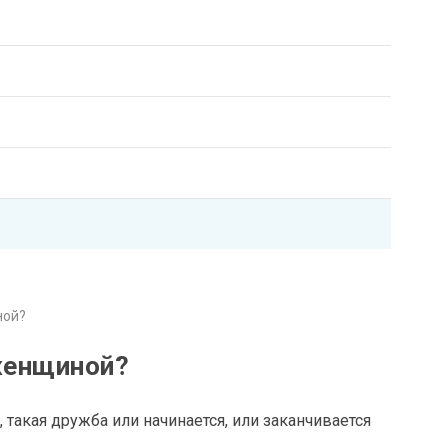
ной?
женщиной?
акая дружба или начинается, или заканчивается