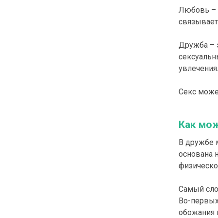
Любовь – 
связывает
Дружба – 
сексуальн
увлечения
Секс може
Как мо
В дружбе 
основана 
физическом
Самый сло
Во-первых,
обожания 