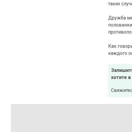
таких слу
Дружба ме
половинки
противопо
Как говори
каждого о
Запишите
хотите в
Свяжитес