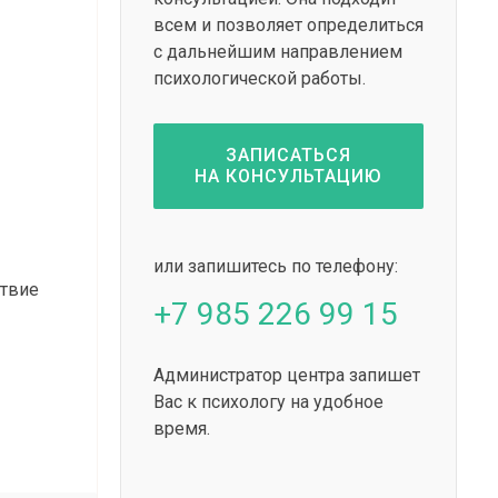
всем и позволяет определиться
с дальнейшим направлением
психологической работы.
ЗАПИСАТЬСЯ
НА КОНСУЛЬТАЦИЮ
Пс
или запишитесь по телефону:
ствие
Успешно помогает разобраться в себе, нала
+7 985 226 99 15
душевные кризисы и найти новые жизненн
Администратор центра запишет
Вас к психологу на удобное
время.
Подробнее