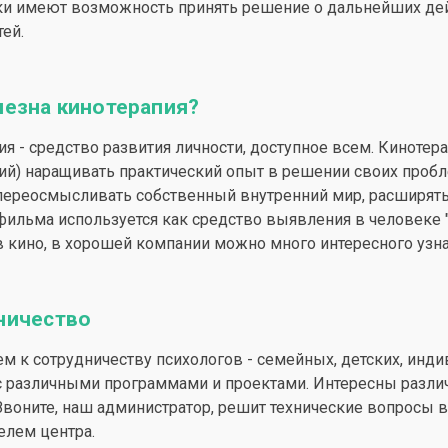
ики имеют возможность принять решение о дальнейших дей
ей.
лезна кинотерапия?
ия - средство развития личности, доступное всем. Кинотер
ий) наращивать практический опыт в решении своих проб
переосмысливать собственный внутренний мир, расширять
фильма используется как средство выявления в человеке
 кино, в хорошей компании можно много интересного узнат
ничество
м к сотрудничеству психологов - семейных, детских, инди
с различными программами и проектами. Интересны разли
 Звоните, наш администратор, решит технические вопросы 
елем центра.