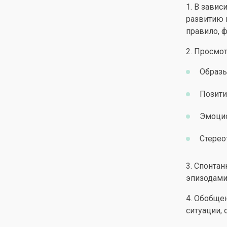
1. В зави
развитию 
правило, 
2. Просмо
Образы
Позити
Эмоцио
Стерео
3. Спонта
эпизодами
4. Обобще
ситуации, 