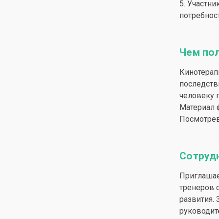
5. Участн
потребност
Чем по
Кинотерап
последств
человеку 
Материал 
Посмотрев
Сотруд
Приглашае
тренеров 
развития.
руководит