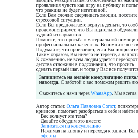
эмоций. Реакция Вашего собеседника на эмоции
проявления чувств как игру на публику и попы
что реакция не будет негативной.
Если Вам сложно сдерживать эмоции, посетит
стрессовой ситуации.
Если Вы предполагаете вернуть деньги, то сообщ
продемонстрирует, что Вы тщательно обдумали
худший из вариантов.
Помните, что просьба о материальной помощи ни
профессиональных качествах. Вспомните все сво
Подумайте, что произойдет, если Вы попросите
Таким образом,
Вы ничего не теряете
, а напро
К сожалению, не всем людям удается перебороть
детства отложили в подсознании, что просить 
сделать первый шаг, и тогда у Вас все получится
Запишитесь на онлайн консультацию психоло
навсегда.
С заботой о вас поможем решить л
Свяжитесь с нами через
WhatsApp
. Мы всегда
Автор статьи:
Ольга Павловна Сопот
, психотер
кризисов, помогает разобраться в себе и найти 
Вас волнует эта тема?
Давайте обсудим это вместе:
Записаться на консультацию
Нажимая на кнопку и переходя к записи, Вы 
оферты
.