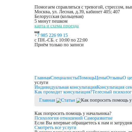
Помогаем справляться с тревогой, стрессом, в
Москва, ул. Лесная, д.39, кабинет 405; 407
Белорусская (кольцевая)
5 минут пешком
карта и схема проезда
+7 985 226 99 15
с ПН.-СБ. с 10:00 по 22:00
Приём только по записи
Главная
Специалисты
Помощь
Цены
Отзывы
О це
услуги
Индивидуальная консультация
Консультация се
Как проходит консультация?
Телесный психолог
Главная
Статьи
Как попросить помощь у
Как попросить помощь у начальника?
Психология отношений
Саморазвитие
Если Вы впервые обращаетесь к нам и затрудня
Смотреть все услуги