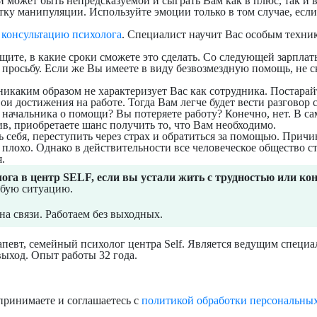
 может быть непредсказуемой и сыграть Вам как в плюс, так и 
тку манипуляции. Используйте эмоции только в том случае, если
е
консультацию психолога
. Специалист научит Вас
особым техни
ите, в какие сроки сможете это сделать. Со следующей зарплаты,
 просьбу. Если же Вы
имеете в виду безвозмездную помощь, не с
каким образом не характеризует Вас как сотрудника. Постарайт
и достижения на работе. Тогда Вам легче будет вести разговор 
 начальника о помощи? Вы потеряете работу? Конечно, нет. В с
тив, приобретаете шанс получить то, что Вам необходимо.
 себя, переступить через страх и обратиться за помощью. Причин
– плохо. Однако в действительности все человеческое общество 
.
га в центр SELF, если вы устали жить с трудностью или кон
юбую ситуацию.
 на связи. Работаем без выходных.
апевт, семейный психолог центра Self. Является ведущим специ
выход. Опыт работы 32 года.
принимаете и соглашаетесь с
политикой обработки персональны