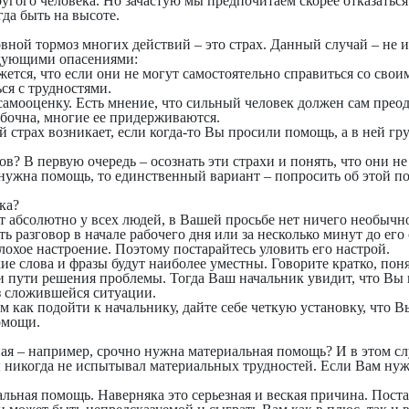
гого человека. Но зачастую мы предпочитаем скорее отказаться
гда быть на высоте.
ной тормоз многих действий – это страх. Данный случай – не 
едующими опасениями:
ется, что если они не могут самостоятельно справиться со свои
ся с трудностями.
самооценку. Есть мнение, что сильный человек должен сам преод
ибочна, многие ее придерживаются.
страх возникает, если когда-то Вы просили помощь, а в ней гру
ов? В первую очередь – осознать эти страхи и понять, что они н
е нужна помощь, то единственный вариант – попросить об этой 
ка?
 абсолютно у всех людей, в Вашей просьбе нет ничего необычн
ь разговор в начале рабочего дня или за несколько минут до его
лохое настроение. Поэтому постарайтесь уловить его настрой.
ие слова и фразы будут наиболее уместны. Говорите кратко, пон
ои пути решения проблемы. Тогда Ваш начальник увидит, что Вы
з сложившейся ситуации.
м как подойти к начальнику, дайте себе четкую установку, что Вы
омощи.
чная – например, срочно нужна материальная помощь? И в этом сл
ы никогда не испытывал материальных трудностей. Если Вам ну
альная помощь
. Наверняка это серьезная и веская причина. Пост