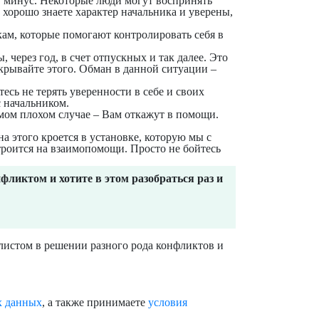
в минус. Некоторые люди могут воспринять
 хорошо знаете характер начальника и уверены,
кам
, которые помогают контролировать себя в
 через год, в счет отпускных и так далее. Это
крывайте этого
. Обман в данной ситуации –
есь не терять уверенности в себе и своих
с начальником.
амом плохом случае – Вам откажут в помощи.
а этого кроется в установке, которую мы с
строится на взаимопомощи. Просто не бойтесь
фликтом и хотите в этом разобраться раз и
алистом в решении разного рода конфликтов и
х данных
, а также принимаете
условия