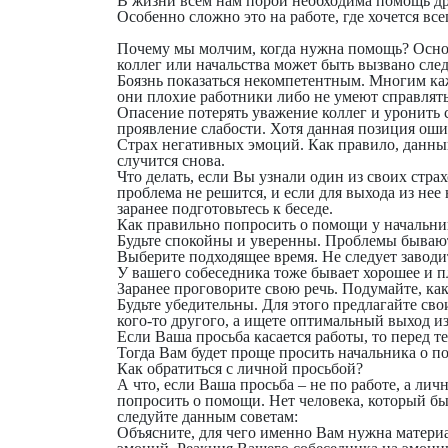
В жизни всем нам порой необходима помощь дру
Особенно сложно это на работе, где хочется все
Почему мы молчим, когда нужна помощь? Основ
коллег или начальства может быть вызвано сл
Боязнь показаться некомпетентным. Многим каж
они плохие работники либо не умеют справлять
Опасение потерять уважение коллег и уронить 
проявление слабости. Хотя данная позиция ош
Страх негативных эмоций. Как правило, данный 
случится снова.
Что делать, если Вы узнали один из своих страх
проблема не решится, и если для выхода из не
заранее подготовьтесь к беседе.
Как правильно попросить о помощи у начальни
Будьте спокойны и уверенны. Проблемы бывают
Выберите подходящее время. Не следует заводит
У вашего собеседника тоже бывает хорошее и п
Заранее проговорите свою речь. Подумайте, как
Будьте убедительны. Для этого предлагайте св
кого-то другого, а ищете оптимальный выход и
Если Ваша просьба касается работы, то перед те
Тогда Вам будет проще просить начальника о п
Как обратиться с личной просьбой?
А что, если Ваша просьба – не по работе, а ли
попросить о помощи. Нет человека, который б
следуйте данным советам:
Объясните,
для чего именно Вам нужна матери